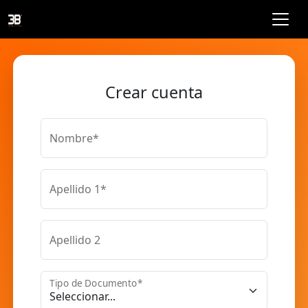
Crear cuenta
Nombre*
Apellido 1*
Apellido 2
Tipo de Documento*