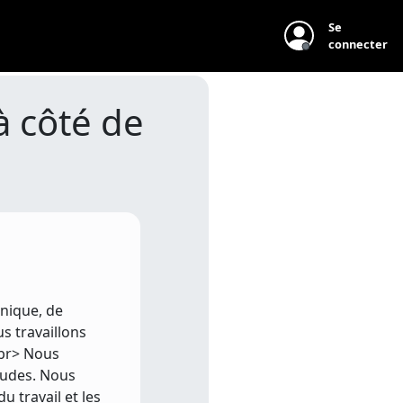
Se
connecter
à côté de
anique, de
ous travaillons
<br> Nous
études. Nous
u travail et les