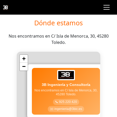
Dónde estamos
Nos encontramos en C/ Isla de Menorca, 30, 45280
Toledo.
+
−
×
3B Ingeniería y Consultoría
Nos encontramos en C/ Isla de Menorca, 30,
45280 Toledo.
📞 925 220 420
✉️ ingenieria@3bic.es