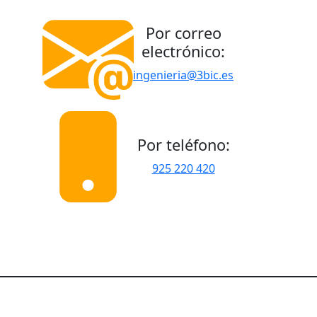
Por correo
electrónico:
ingenieria@3bic.es
Por teléfono:
925 220 420
©3BIC | C/ Isla de Menorca, 30, CP:
45280 | 925 220 420 |